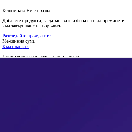
Кошницата Ви е празна
Добавете продукти, за да запазите избора си и да преминете
към завършване на поръчката.
Разгледайте продуктите
Междинна сума
Към плащане
Промо кодът се въвежда при плащане.