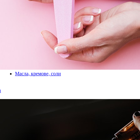
Масла, кремове, соли
и