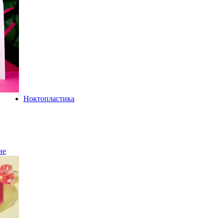
Ноктопластика
не