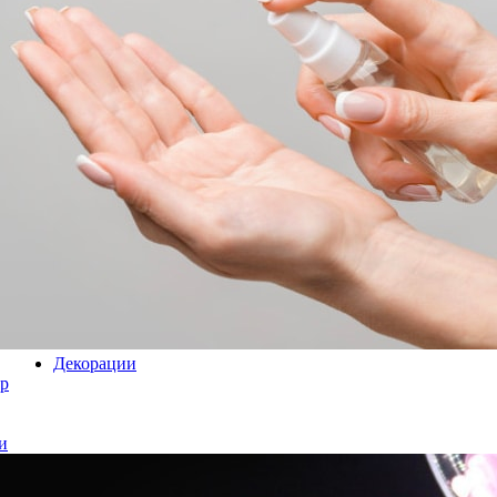
Декорации
р
и