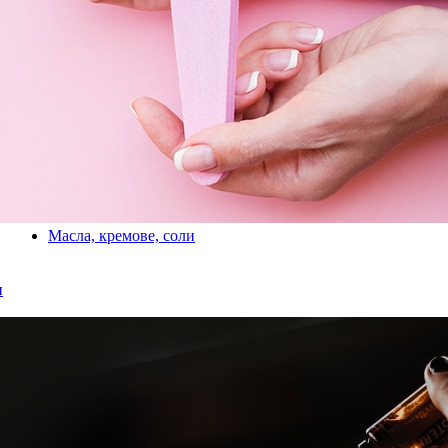
Масла, кремове, соли
и