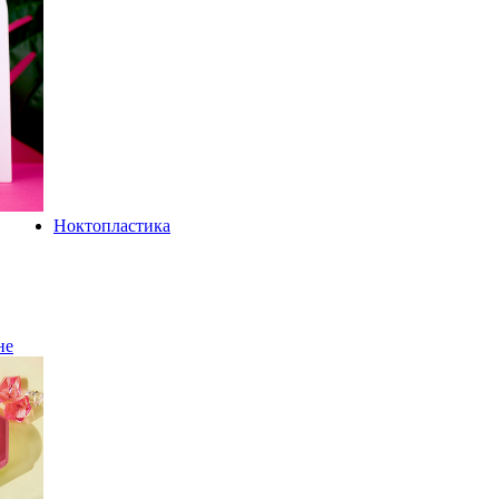
Ноктопластика
не