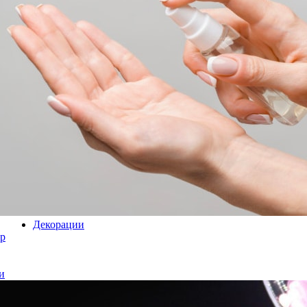
Декорации
р
и