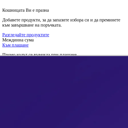
Кошницата Ви е празна
Добавете продукти, за да запазите избора си и да преминете
към завършване на поръчката.
Разгледайте продуктите
Междинна сума
Към плащане
Промо кодът се въвежда при плащане.