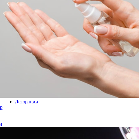
Декорации
р
и