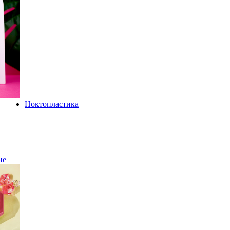
Ноктопластика
не