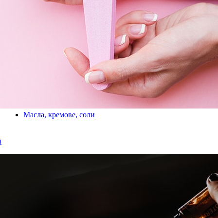
Масла, кремове, соли
и