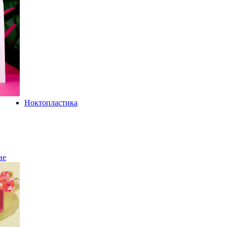
Ноктопластика
не