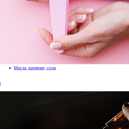
Масла, кремове, соли
и