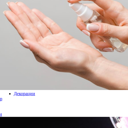
Декорации
р
и