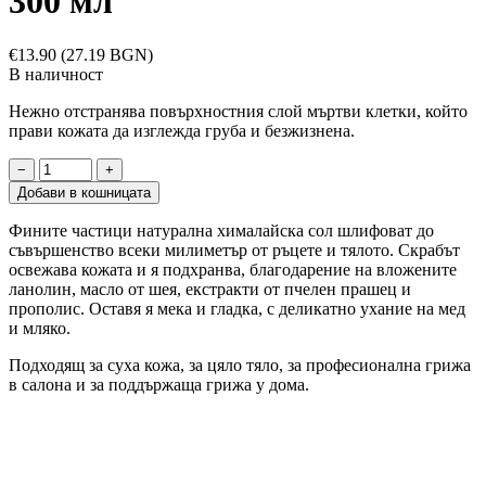
300 мл
€13.90
(27.19 BGN)
В наличност
Нежно отстранява повърхностния слой мъртви клетки, който
прави кожата да изглежда груба и безжизнена.
−
+
Добави в кошницата
Фините частици натурална хималайска сол шлифоват до
съвършенство всеки милиметър от ръцете и тялото. Скрабът
освежава кожата и я подхранва, благодарение на вложените
ланолин, масло от шея, екстракти от пчелен прашец и
прополис. Оставя я мека и гладка, с деликатно ухание на мед
и мляко.
Подходящ за суха кожа, за цяло тяло, за професионална грижа
в салона и за поддържаща грижа у дома.