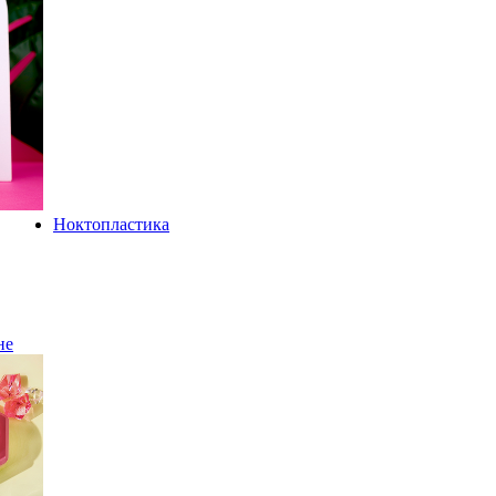
Ноктопластика
не