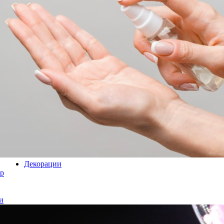
Декорации
р
и