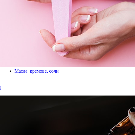
Масла, кремове, соли
и