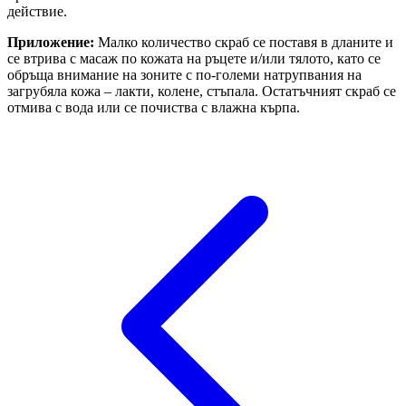
действие.
Приложение:
Малко количество скраб се поставя в дланите и
се втрива с масаж по кожата на ръцете и/или тялото, като се
обръща внимание на зоните с по-големи натрупвания на
загрубяла кожа – лакти, колене, стъпала. Остатъчният скраб се
отмива с вода или се почиства с влажна кърпа.