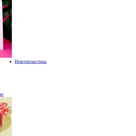
Ноктопластика
не