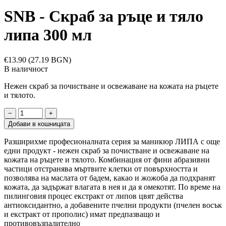
SNB - Скраб за ръце и тяло
липа 300 мл
€13.90
(27.19 BGN)
В наличност
Нежен скраб за почистване и освежаване на кожата на ръцете
и тялото.
−
+
Добави в кошницата
Разширихме професионалната серия за маникюр ЛИПА с още
едни продукт - нежен скраб за почистване и освежаване на
кожата на ръцете и тялото. Комбинация от фини абразивни
частици отстранява мъртвите клетки от повърхността и
позволява на маслата от бадем, какао и жожоба да подхранят
кожата, да задържат влагата в нея и да я омекотят. По време на
пилинговия процес екстракт от липов цвят действа
антиоксидантно, а добавените пчелни продукти (пчелен восък
и екстракт от прополис) имат предпазващо и
противовъзпалително