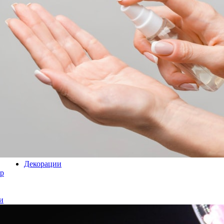
Декорации
р
и