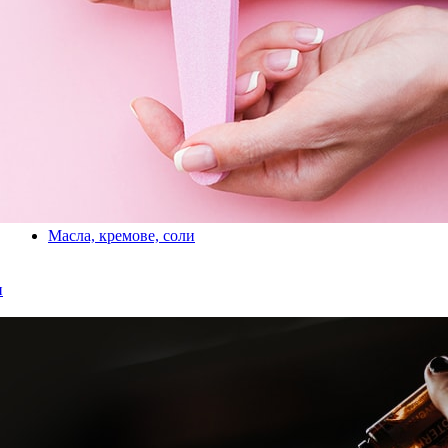
Масла, кремове, соли
и