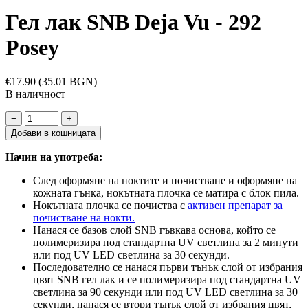
Гел лак SNB Deja Vu - 292
Posey
€17.90
(35.01 BGN)
В наличност
−
+
Добави в кошницата
Начин на употреба:
След оформяне на ноктите и почистване и оформяне на
кожната гънка, нокътната плочка се матира с блок пила.
Нокътната плочка се почиства с
активен препарат за
почистване на нокти.
Нанася се базов слой SNB гъвкава основа, който се
полимеризира под стандартна UV светлина за 2 минути
или под UV LED светлина за 30 секунди.
Последователно се нанася първи тънък слой от избрания
цвят SNB гел лак и се полимеризира под стандартна UV
светлина за 90 секунди или под UV LED светлина за 30
секунди, нанася се втори тънък слой от избрания цвят,