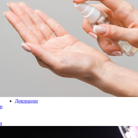
Декорации
р
и