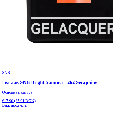
SNB
Гел лак SNB Bright Summer - 262 Seraphine
Основна палитра
€17.90
(35.01 BGN)
Виж продукта