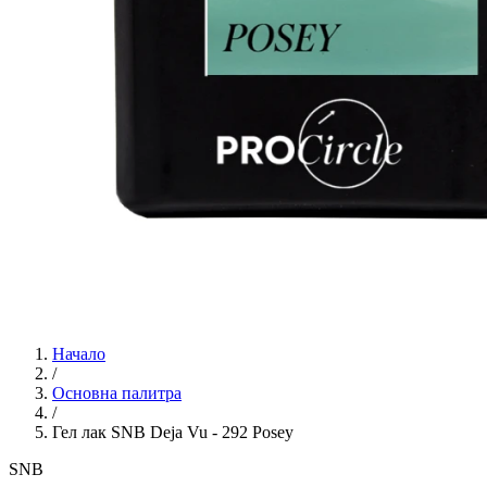
Начало
/
Основна палитра
/
Гел лак SNB Deja Vu - 292 Posey
SNB