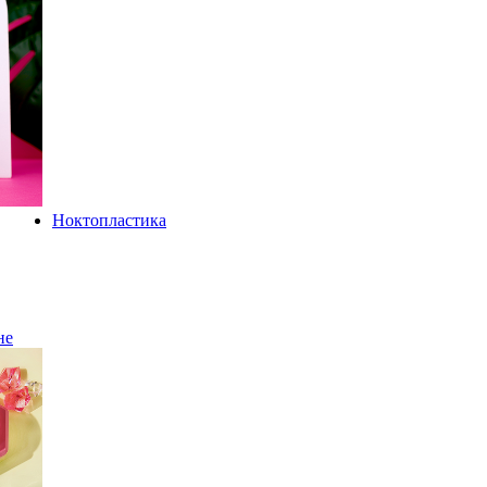
Ноктопластика
не