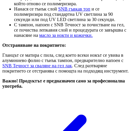
който отново се полимеризира.
Нанася се тънък слой
SNB гъвкав топ
и се
полимеризира под стандартна UV светлина за 90
секунди или под UV LED светлина за 30 секунди.
С тампон, напоен с SNB Течност за почистване на гел,
се почиства лепкавия слой и процедурата се завършва с
нанасяне на
масло за нокти и кожички.
Отстраняване на покритието:
Гланцът се матира с пила, след което всеки нокът се увива в
алуминиево фолио с тънък тампон, предварително напоен с
SNB Течност за сваляне на гел лак
. След разтваряне
покритието се отстранява с помощта на подходящ инструмент.
Важно! Продуктът е предназначен само за професионална
употреба.