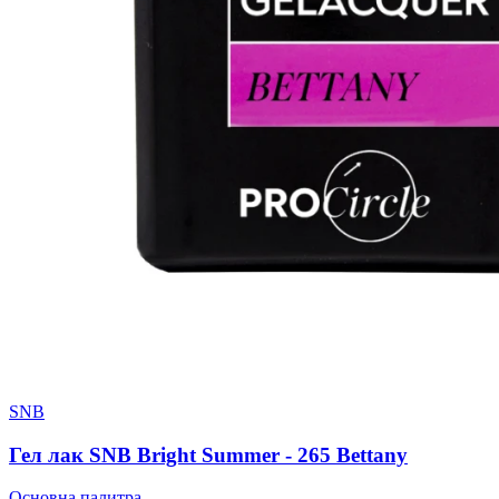
SNB
Гел лак SNB Bright Summer - 265 Bettany
Основна палитра