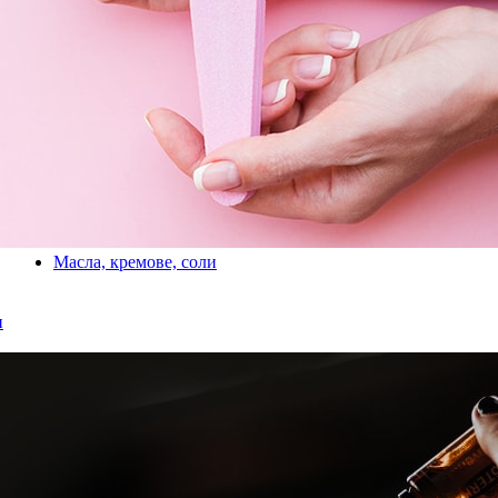
Масла, кремове, соли
и