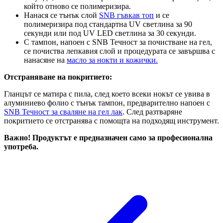
който отново се полимеризира.
Нанася се тънък слой
SNB гъвкав топ
и се
полимеризира под стандартна UV светлина за 90
секунди или под UV LED светлина за 30 секунди.
С тампон, напоен с SNB Течност за почистване на гел,
се почиства лепкавия слой и процедурата се завършва с
нанасяне на
масло за нокти и кожички.
Отстраняване на покритието:
Гланцът се матира с пила, след което всеки нокът се увива в
алуминиево фолио с тънък тампон, предварително напоен с
SNB Течност за сваляне на гел лак
. След разтваряне
покритието се отстранява с помощта на подходящ инструмент.
Важно! Продуктът е предназначен само за професионална
употреба.