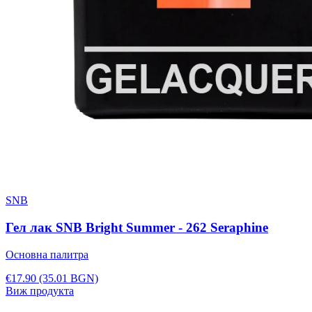
SNB
Гел лак SNB Bright Summer - 262 Seraphine
Основна палитра
€17.90
(35.01 BGN)
Виж продукта