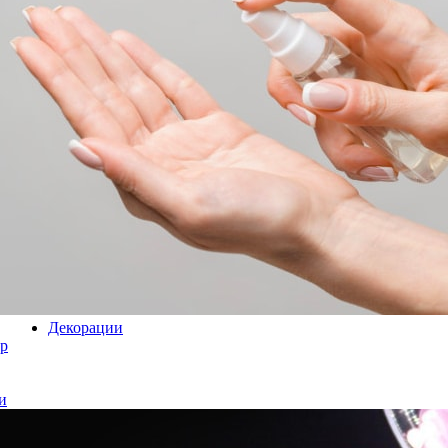
Декорации
р
и