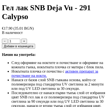
Гел лак SNB Deja Vu - 291
Calypso
€17.90
(35.01 BGN)
В наличност
−
+
Добави в кошницата
Начин на употреба:
След оформяне на ноктите и почистване и оформяне на
кожната гънка, нокътната плочка се матира с блок пила.
Нокътната плочка се почиства с
активен препарат за
почистване на нокти.
Нанася се базов слой SNB гъвкава основа, който се
полимеризира под стандартна UV светлина за 2 минути
или под UV LED светлина за 30 секунди.
Последователно се нанася първи тънък слой от избрания
цвят SNB гел лак и се полимеризира под стандартна UV
светлина за 90 секунди или под UV LED светлина за 30
секунди, нанася се втори тънък слой от избрания цвят,