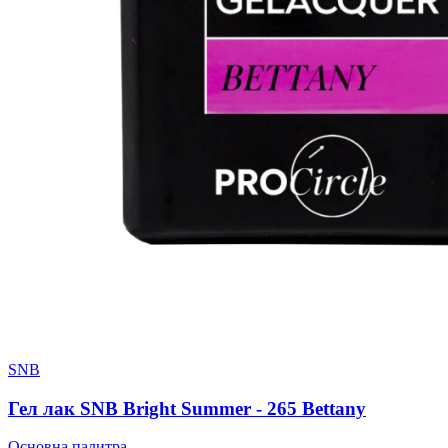
SNB
Гел лак SNB Bright Summer - 265 Bettany
Основна палитра