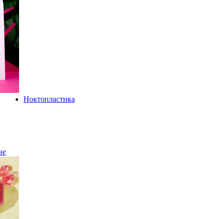
Ноктопластика
не