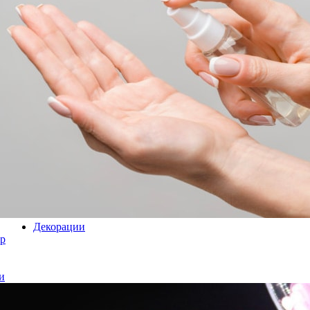
Декорации
р
и