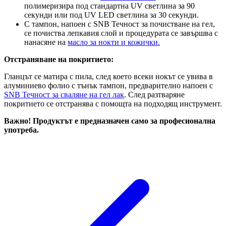
полимеризира под стандартна UV светлина за 90
секунди или под UV LED светлина за 30 секунди.
С тампон, напоен с SNB Течност за почистване на гел,
се почиства лепкавия слой и процедурата се завършва с
нанасяне на
масло за нокти и кожички.
Отстраняване на покритието:
Гланцът се матира с пила, след което всеки нокът се увива в
алуминиево фолио с тънък тампон, предварително напоен с
SNB Течност за сваляне на гел лак
. След разтваряне
покритието се отстранява с помощта на подходящ инструмент.
Важно! Продуктът е предназначен само за професионална
употреба.