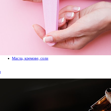
Масла, кремове, соли
и