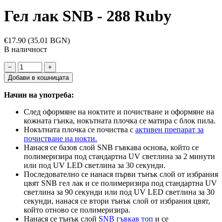
Гел лак SNB - 288 Ruby
€17.90
(35.01 BGN)
В наличност
−
+
Добави в кошницата
Начин на употреба:
След оформяне на ноктите и почистване и оформяне на
кожната гънка, нокътната плочка се матира с блок пила.
Нокътната плочка се почиства с
активен препарат за
почистване на нокти.
Нанася се базов слой SNB гъвкава основа, който се
полимеризира под стандартна UV светлина за 2 минути
или под UV LED светлина за 30 секунди.
Последователно се нанася първи тънък слой от избрания
цвят SNB гел лак и се полимеризира под стандартна UV
светлина за 90 секунди или под UV LED светлина за 30
секунди, нанася се втори тънък слой от избрания цвят,
който отново се полимеризира.
Нанася се тънък слой
SNB гъвкав топ
и се