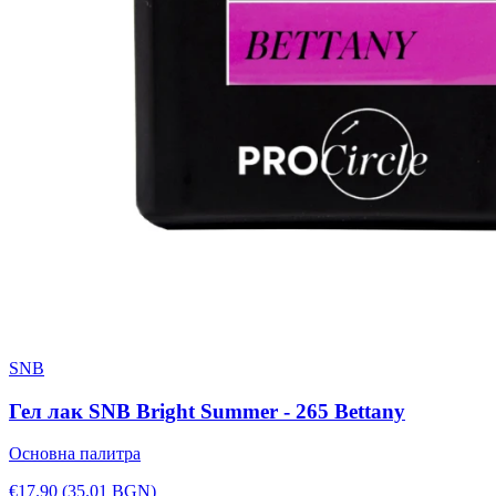
SNB
Гел лак SNB Bright Summer - 265 Bettany
Основна палитра
€17.90
(35.01 BGN)