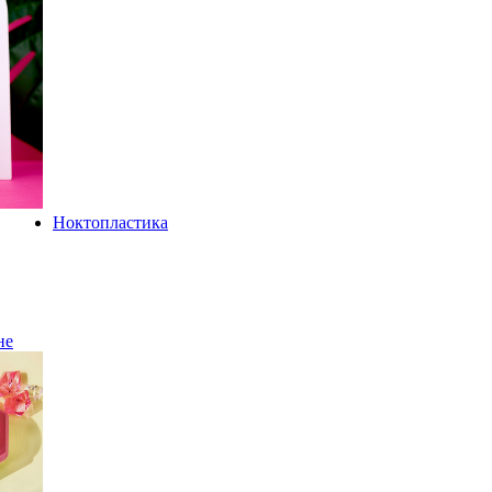
Ноктопластика
не