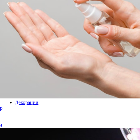
Декорации
р
и