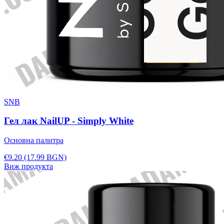
SNB
Гел лак NailUP - Simply White
Основна палитра
€9.20
(17.99 BGN)
Виж продукта