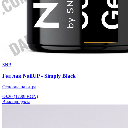
SNB
Гел лак NailUP - Simply Black
Основна палитра
€9.20
(17.99 BGN)
Виж продукта