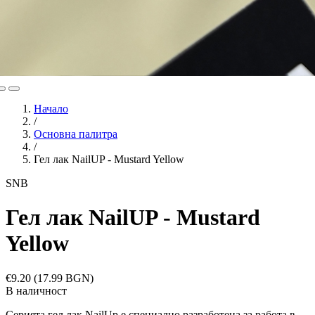
Начало
/
Основна палитра
/
Гел лак NailUP - Mustard Yellow
SNB
Гел лак NailUP - Mustard
Yellow
€9.20
(17.99 BGN)
В наличност
Серията гел лак NailUp е специално разработена за работа в