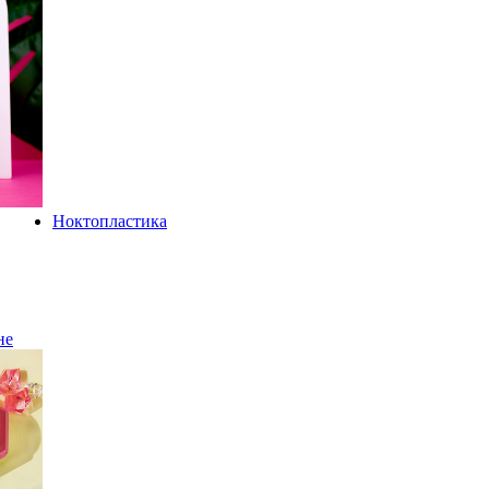
Ноктопластика
не