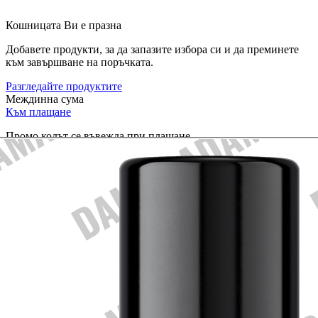
Кошницата Ви е празна
Добавете продукти, за да запазите избора си и да преминете
към завършване на поръчката.
Разгледайте продуктите
Междинна сума
Към плащане
Промо кодът се въвежда при плащане.