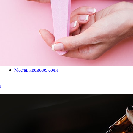
Масла, кремове, соли
и