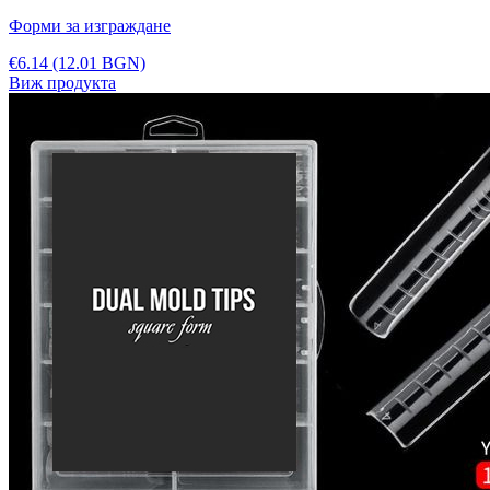
Форми за изграждане
€6.14
(12.01 BGN)
Виж продукта