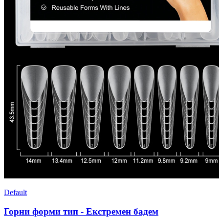
Default
Горни форми тип - Екстремен бадем