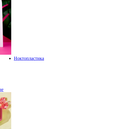
Ноктопластика
не