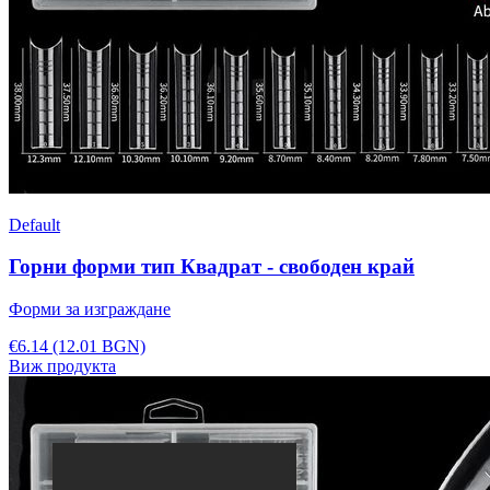
Default
Горни форми тип Квадрат - свободен край
Форми за изграждане
€6.14
(12.01 BGN)
Виж продукта