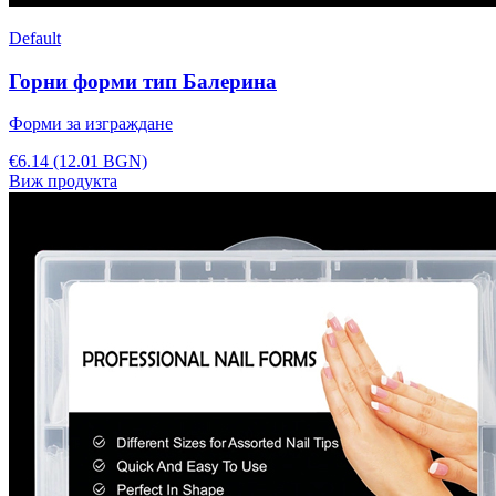
Default
Горни форми тип Балерина
Форми за изграждане
€6.14
(12.01 BGN)
Виж продукта