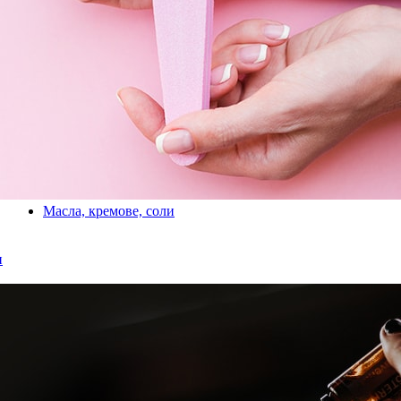
Масла, кремове, соли
и