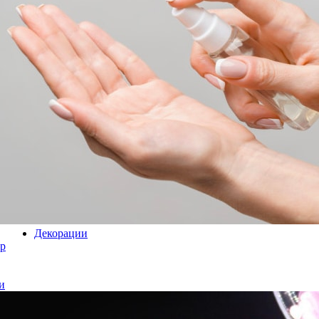
Декорации
р
и