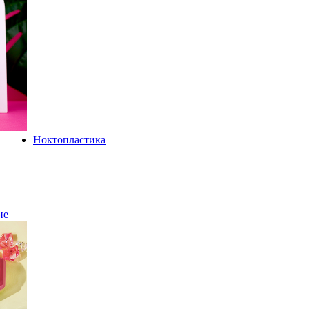
Ноктопластика
не