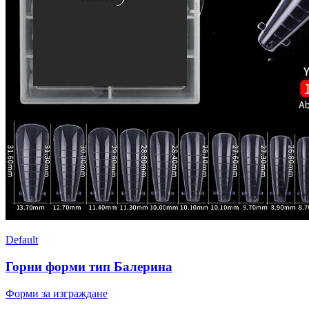
Default
Горни форми тип Балерина
Форми за изграждане