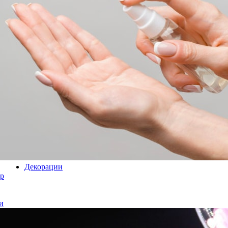
Декорации
р
и