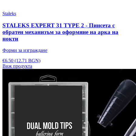
Staleks
STALEKS EXPERT 31 TYPE 2 - Пинсета с
обратен механизъм за оформяне на арка на
нокти
Форми за изграждане
€6.50
(12.71 BGN)
Виж продукта