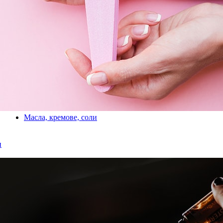
Масла, кремове, соли
и