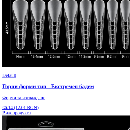
Default
Горни форми тип - Екстремен бадем
Форми за изграждане
€6.14
(12.01 BGN)
Виж продукта