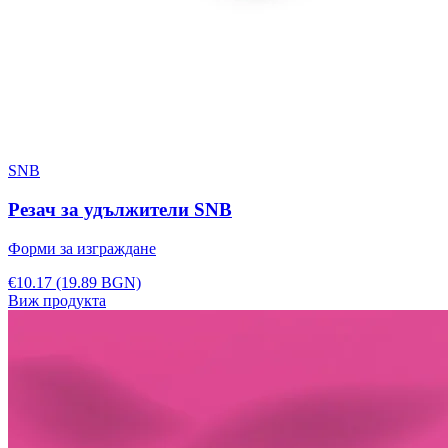
SNB
Резач за удължители SNB
Форми за изграждане
€10.17
(19.89 BGN)
Виж продукта