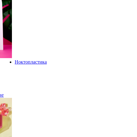
Ноктопластика
не