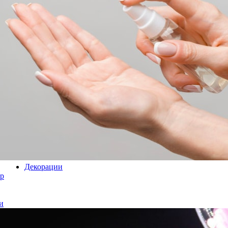
Декорации
р
и