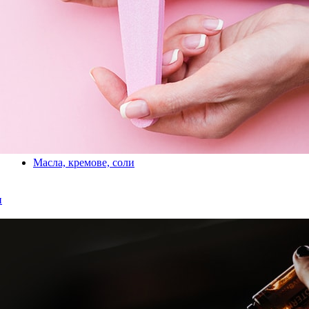
Масла, кремове, соли
и