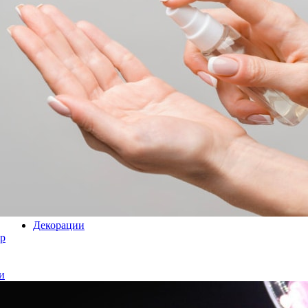
Декорации
р
и