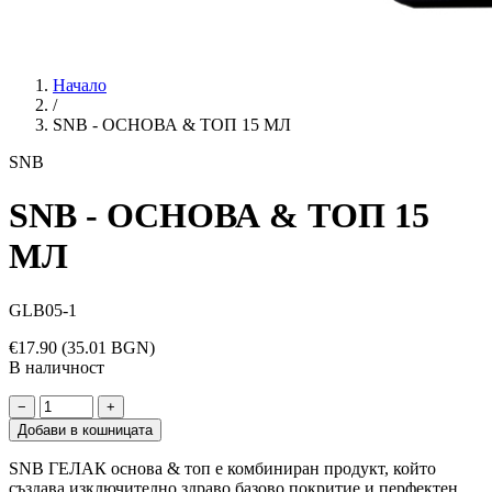
Начало
/
SNB - ОСНОВА & ТОП 15 МЛ
SNB
SNB - ОСНОВА & ТОП 15
МЛ
GLB05-1
€17.90
(35.01 BGN)
В наличност
−
+
Добави в кошницата
SNB ГЕЛАК основа & топ е комбиниран продукт, който
създава изключително здраво базово покритие и перфектен