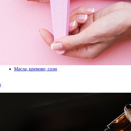
Масла, кремове, соли
и