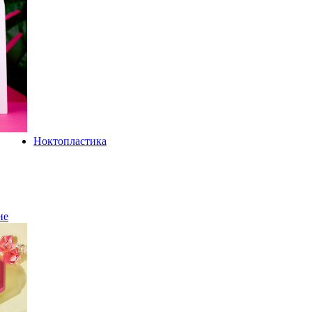
Ноктопластика
не