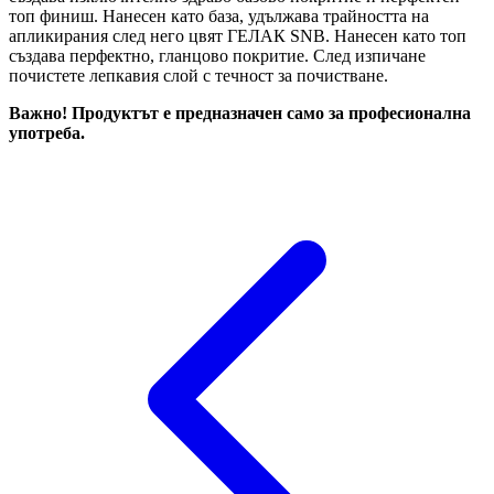
топ финиш. Нанесен като база, удължава трайността на
апликирания след него цвят ГЕЛАК SNB. Нанесен като топ
създава перфектно, гланцово покритие. След изпичане
почистете лепкавия слой с течност за почистване.
Важно! Продуктът е предназначен само за професионална
употреба.