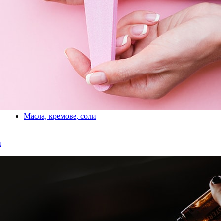
Масла, кремове, соли
и