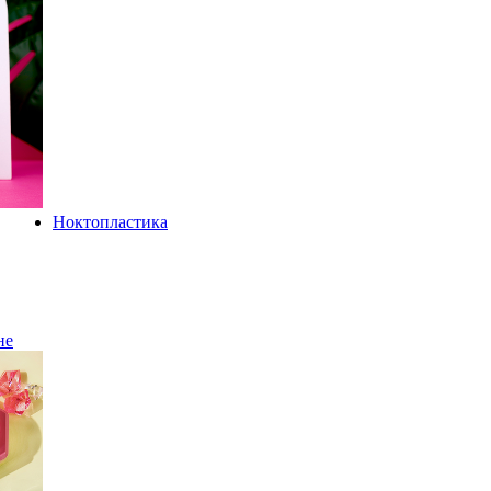
Ноктопластика
не