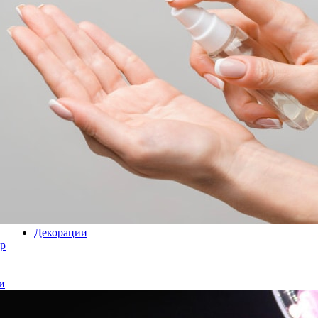
Декорации
р
и