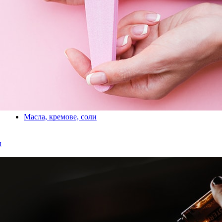
Масла, кремове, соли
и