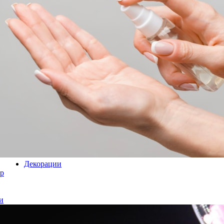
Декорации
р
и