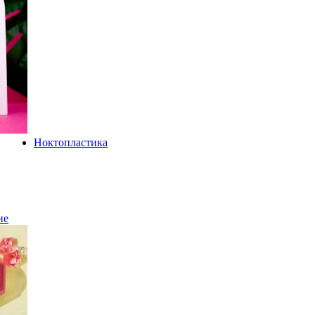
Ноктопластика
не