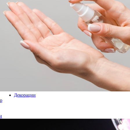
Декорации
р
и