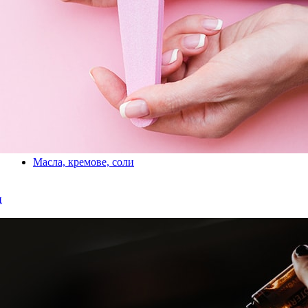
Масла, кремове, соли
и