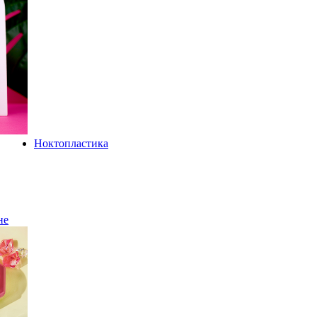
Ноктопластика
не