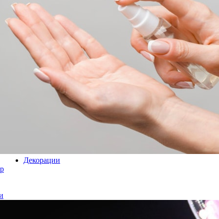
Декорации
р
и