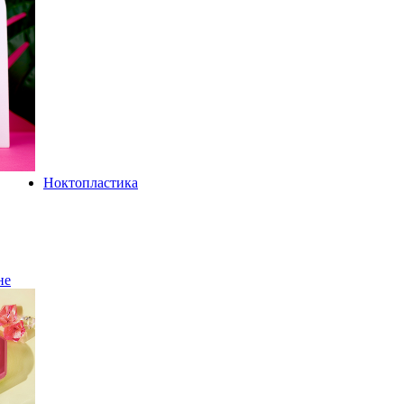
Ноктопластика
не