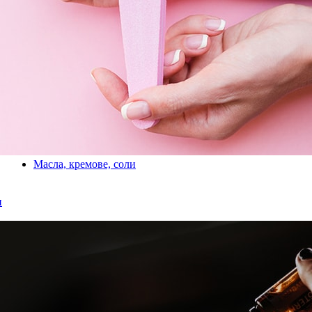
Масла, кремове, соли
и