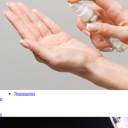
Декорации
р
и