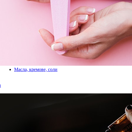
Масла, кремове, соли
и