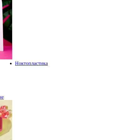
Ноктопластика
не