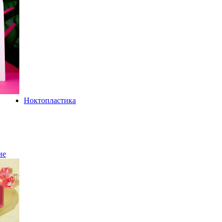
Ноктопластика
не