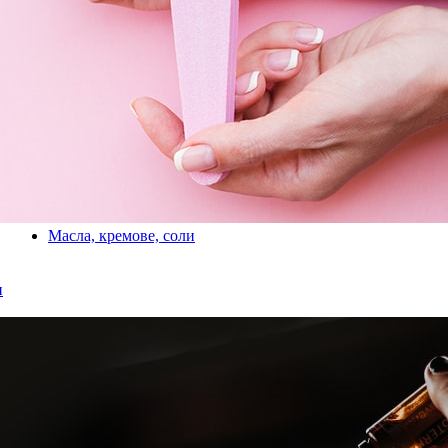
Масла, кремове, соли
и