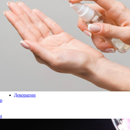
Декорации
р
и