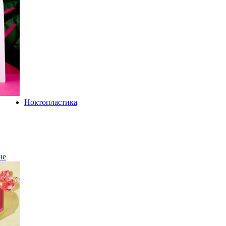
Ноктопластика
не