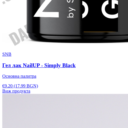
SNB
Гел лак NailUP - Simply Black
Основна палитра
€9.20
(17.99 BGN)
Виж продукта