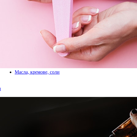
Масла, кремове, соли
и