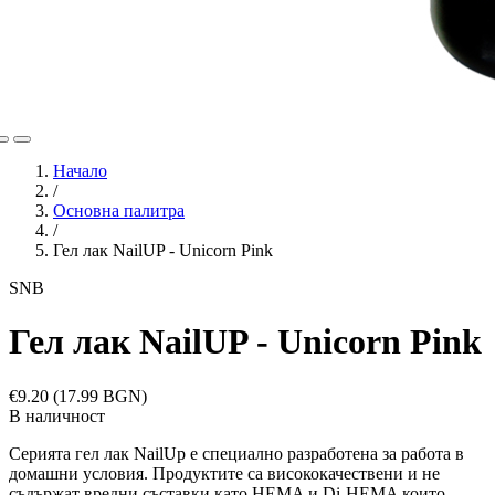
Начало
/
Основна палитра
/
Гел лак NailUP - Unicorn Pink
SNB
Гел лак NailUP - Unicorn Pink
€9.20
(17.99 BGN)
В наличност
Серията гел лак NailUp е специално разработена за работа в
домашни условия. Продуктите са висококачествени и не
съдържат вредни съставки като HEMA и Di-HEMA които