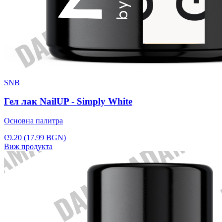
SNB
Гел лак NailUP - Simply White
Основна палитра
€9.20
(17.99 BGN)
Виж продукта