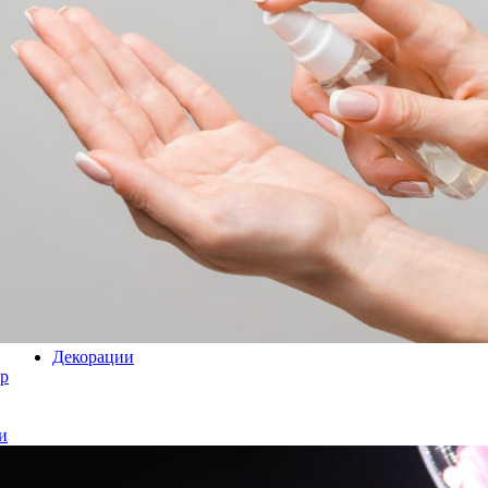
Декорации
р
и