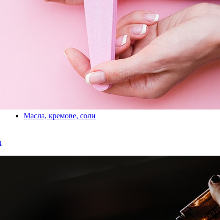
Масла, кремове, соли
и