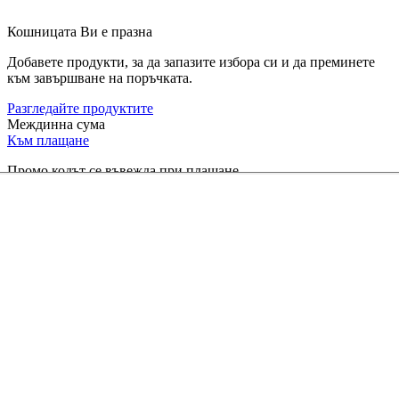
Кошницата Ви е празна
Добавете продукти, за да запазите избора си и да преминете
към завършване на поръчката.
Разгледайте продуктите
Междинна сума
Към плащане
Промо кодът се въвежда при плащане.