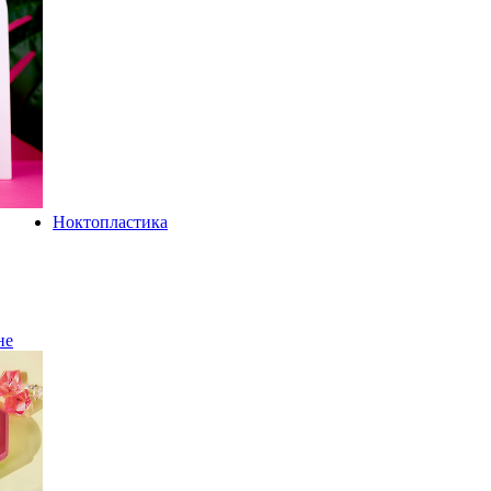
Ноктопластика
не