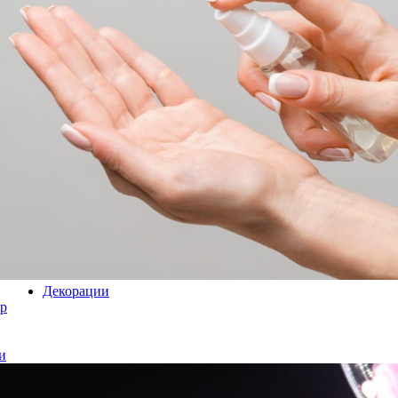
Декорации
р
и