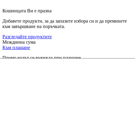
Кошницата Ви е празна
Добавете продукти, за да запазите избора си и да преминете
към завършване на поръчката.
Разгледайте продуктите
Междинна сума
Към плащане
Промо кодът се въвежда при плащане.