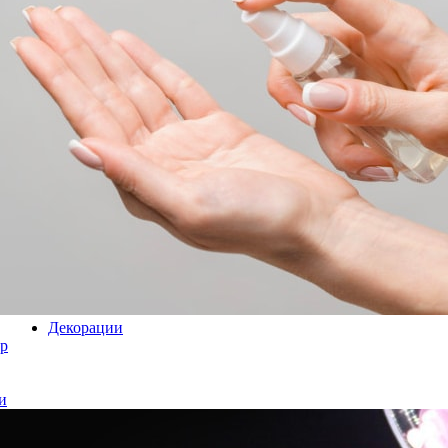
Декорации
р
и