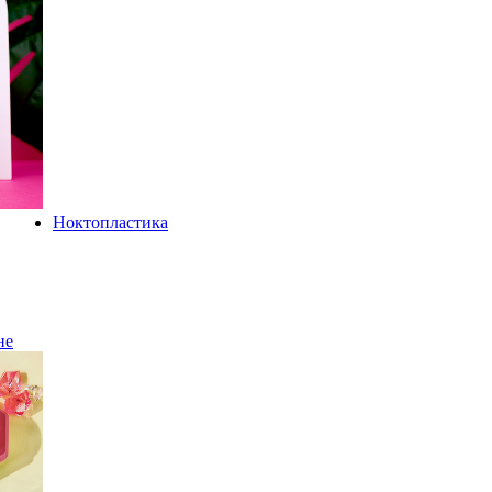
Ноктопластика
не