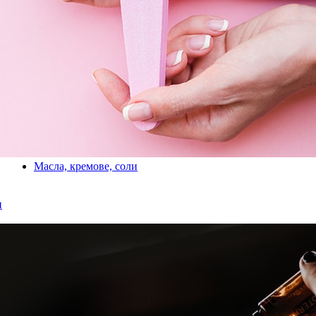
Масла, кремове, соли
и