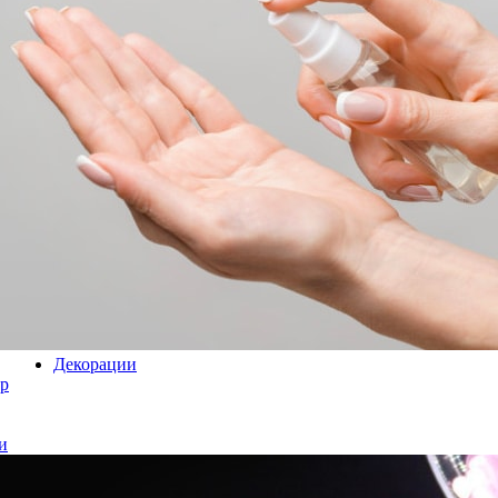
Декорации
р
и