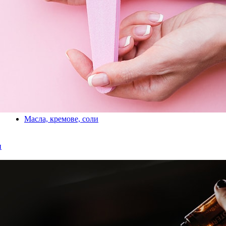
Масла, кремове, соли
и