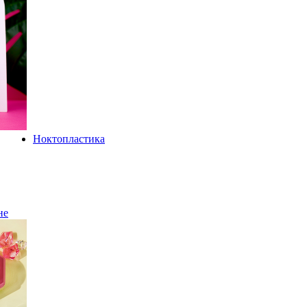
Ноктопластика
не