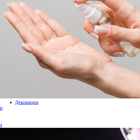
Декорации
р
и