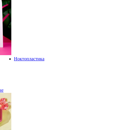
Ноктопластика
не