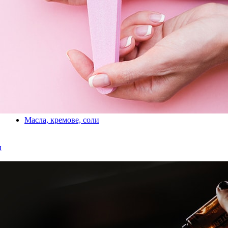
Масла, кремове, соли
и