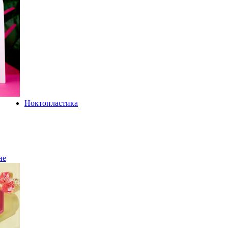
Ноктопластика
не