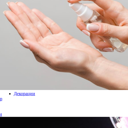
Декорации
р
и