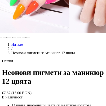
Начало
/
Неонови пигмети за маникюр 12 цвята
Default
Неонови пигмети за маникюр
12 цвята
€7.67
(15.00 BGN)
В наличност
12 цвята, променящи цвета си на ултравиолетова