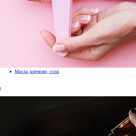
Масла, кремове, соли
и