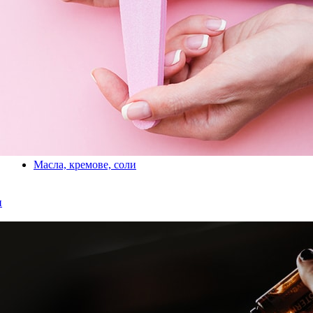
Масла, кремове, соли
и