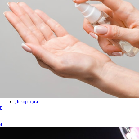
Декорации
р
и