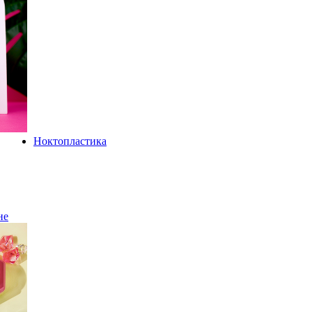
Ноктопластика
не