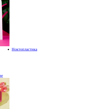
Ноктопластика
не