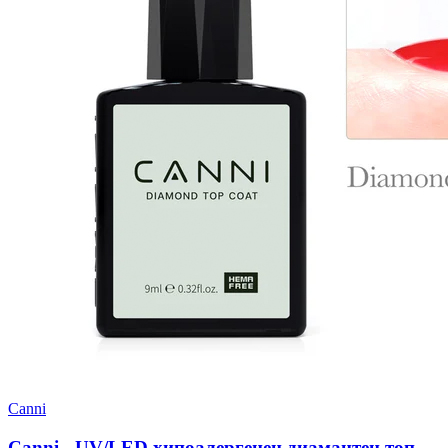
Canni
Canni - UV/LED хипоалергенен диамантен топ