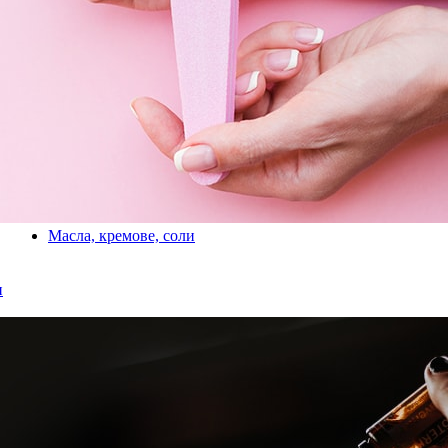
Масла, кремове, соли
и