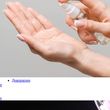
Декорации
р
и