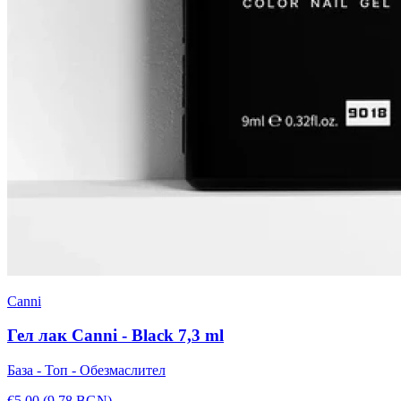
Canni
Гел лак Canni - Black 7,3 ml
База - Топ - Обезмаслител
€5.00
(9.78 BGN)