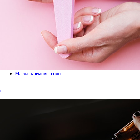
Масла, кремове, соли
и