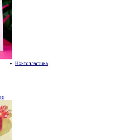
Ноктопластика
не