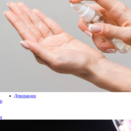
Декорации
р
и