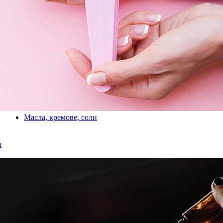
Масла, кремове, соли
и