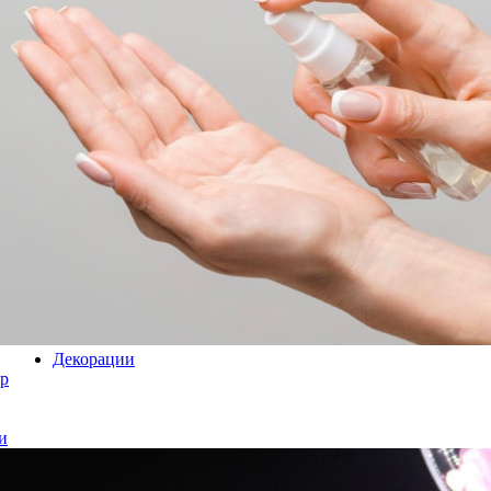
Декорации
р
и