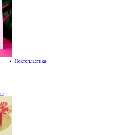
Ноктопластика
не