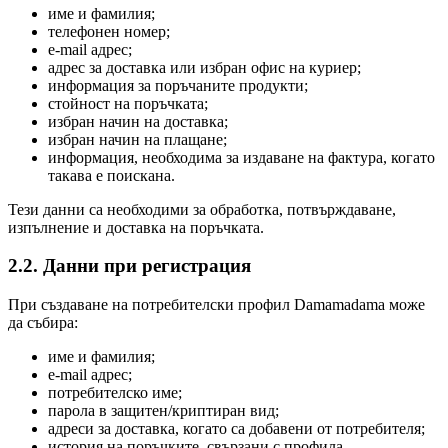
име и фамилия;
телефонен номер;
e-mail адрес;
адрес за доставка или избран офис на куриер;
информация за поръчаните продукти;
стойност на поръчката;
избран начин на доставка;
избран начин на плащане;
информация, необходима за издаване на фактура, когато
такава е поискана.
Тези данни са необходими за обработка, потвърждаване,
изпълнение и доставка на поръчката.
2.2. Данни при регистрация
При създаване на потребителски профил Damamadama може
да събира:
име и фамилия;
e-mail адрес;
потребителско име;
парола в защитен/криптиран вид;
адреси за доставка, когато са добавени от потребителя;
история на поръчките, свързани с профила.