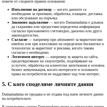
повече от следните правни основания:
Изпълнение на договор
— когато данните са
необходими за приемане, обработка, плащане, доставка
или обслужване на поръчка.
Законово задължение
— когато Damamadama е длъжна
да съхранява или предоставя определена информация
съгласно приложимото счетоводно, данъчно или друго
законодателство.
Съгласие
— например при абонамент за маркетингови
имейли или при използване на определени бисквитки и
технологии за маркетинг и реклама, когато такова
съгласие е необходимо.
Легитимен интерес
— например за защита на сайта,
предотвратяване на злоупотреби, подобряване на
услугите, обработка на клиентски запитвания и основна
бизнес комуникация, когато интересите и основните
права на потребителя не надделяват над този интерес.
5. С кого споделяме личните данни
Damamadama не продава и не отдава под наем личните данни
на потребителите.
В определени случаи Damamadama може да предоставя лични