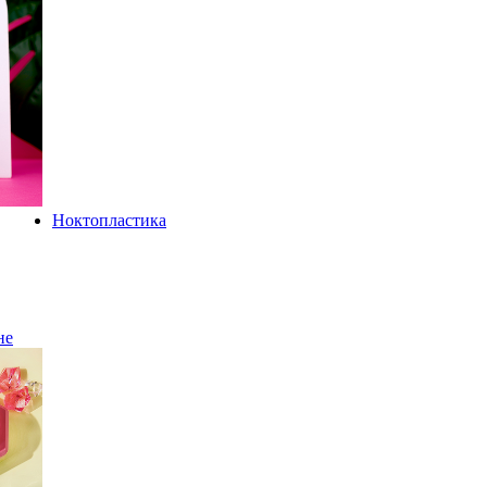
Ноктопластика
не