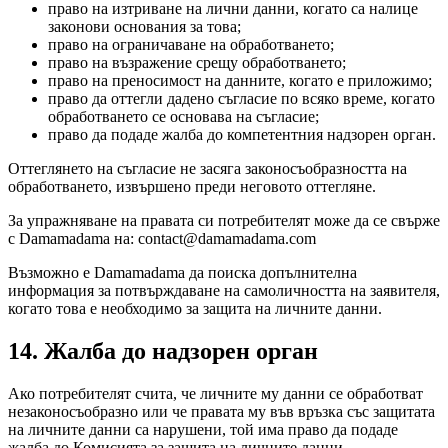
право на изтриване на лични данни, когато са налице
законови основания за това;
право на ограничаване на обработването;
право на възражение срещу обработването;
право на преносимост на данните, когато е приложимо;
право да оттегли дадено съгласие по всяко време, когато
обработването се основава на съгласие;
право да подаде жалба до компетентния надзорен орган.
Оттеглянето на съгласие не засяга законосъобразността на
обработването, извършено преди неговото оттегляне.
За упражняване на правата си потребителят може да се свърже
с Damamadama на:
contact@damamadama.com
Възможно е Damamadama да поиска допълнителна
информация за потвърждаване на самоличността на заявителя,
когато това е необходимо за защита на личните данни.
14. Жалба до надзорен орган
Ако потребителят счита, че личните му данни се обработват
незаконосъобразно или че правата му във връзка със защитата
на личните данни са нарушени, той има право да подаде
жалба до Комисията за защита на личните данни.