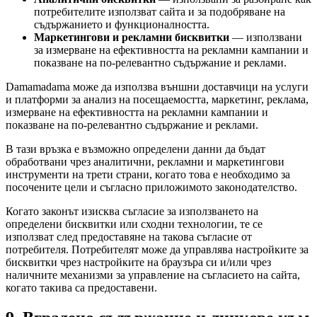
потребителите използват сайта и за подобряване на
съдържанието и функционалността.
Маркетингови и рекламни бисквитки
— използвани
за измерване на ефективността на рекламни кампании и
показване на по-релевантно съдържание и реклами.
Damamadama може да използва външни доставчици на услуги
и платформи за анализ на посещаемостта, маркетинг, реклама,
измерване на ефективността на рекламни кампании и
показване на по-релевантно съдържание и реклами.
В тази връзка е възможно определени данни да бъдат
обработвани чрез аналитични, рекламни и маркетингови
инструменти на трети страни, когато това е необходимо за
посочените цели и съгласно приложимото законодателство.
Когато законът изисква съгласие за използването на
определени бисквитки или сходни технологии, те се
използват след предоставяне на такова съгласие от
потребителя. Потребителят може да управлява настройките за
бисквитки чрез настройките на браузъра си и/или чрез
наличните механизми за управление на съгласието на сайта,
когато такива са предоставени.