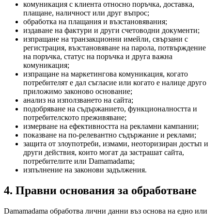
комуникация с клиента относно поръчка, доставка,
плащане, наличност или друг въпрос;
обработка на плащания и възстановявания;
издаване на фактури и други счетоводни документи;
изпращане на транзакционни имейли, свързани с
регистрация, възстановяване на парола, потвърждение
на поръчка, статус на поръчка и друга важна
комуникация;
изпращане на маркетингова комуникация, когато
потребителят е дал съгласие или когато е налице друго
приложимо законово основание;
анализ на използването на сайта;
подобряване на съдържанието, функционалността и
потребителското преживяване;
измерване на ефективността на рекламни кампании;
показване на по-релевантно съдържание и реклами;
защита от злоупотреби, измами, неоторизиран достъп и
други действия, които могат да застрашат сайта,
потребителите или Damamadama;
изпълнение на законови задължения.
4. Правни основания за обработване
Damamadama обработва лични данни въз основа на едно или