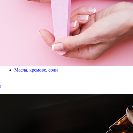
Масла, кремове, соли
и