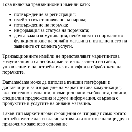
Това включва транзакционни имейли като:
потвърждение за регистрация;
имейл за възстановяване на парола;
потвърждение на поръчка;
информация за статуса на поръчката;
друга важна комуникация, необходима за нормалното
функциониране на онлайн магазина и изпълнението на
заявените от клиента услуги.
Транзакционните имейли не представляват маркетингова
комуникация и са необходими за използването на сайта,
управлението на потребителския профил и обработката на
поръчките.
Damamadama може да използва външни платформи и
доставчици и за изпращане на маркетингова комуникация,
включително кампании, промоционални съобщения, новини,
специални предложения и друга информация, свързана с
продуктите и услугите на онлайн магазина.
Такъв тип маркетингови съобщения се изпращат само когато
потребителят е дал съгласие за това или когато е налице друго
приложимо законово основание.