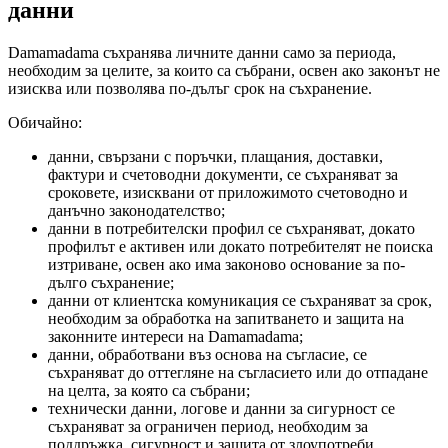
данни
Damamadama съхранява личните данни само за периода,
необходим за целите, за които са събрани, освен ако законът не
изисква или позволява по-дълъг срок на съхранение.
Обичайно:
данни, свързани с поръчки, плащания, доставки,
фактури и счетоводни документи, се съхраняват за
сроковете, изисквани от приложимото счетоводно и
данъчно законодателство;
данни в потребителски профил се съхраняват, докато
профилът е активен или докато потребителят не поиска
изтриване, освен ако има законово основание за по-
дълго съхранение;
данни от клиентска комуникация се съхраняват за срок,
необходим за обработка на запитването и защита на
законните интереси на Damamadama;
данни, обработвани въз основа на съгласие, се
съхраняват до оттегляне на съгласието или до отпадане
на целта, за която са събрани;
технически данни, логове и данни за сигурност се
съхраняват за ограничен период, необходим за
поддръжка, сигурност и защита от злоупотреби.