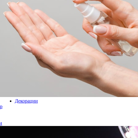
Декорации
р
и