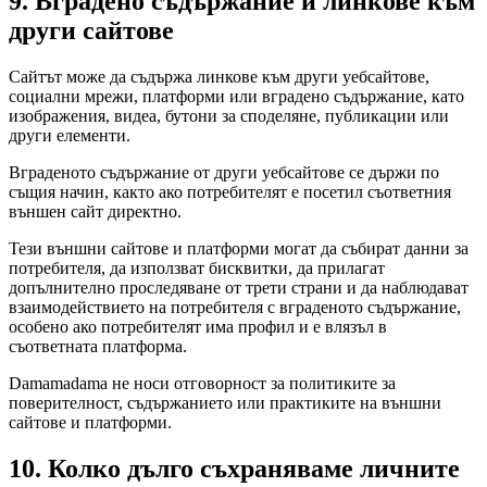
9. Вградено съдържание и линкове към
други сайтове
Сайтът може да съдържа линкове към други уебсайтове,
социални мрежи, платформи или вградено съдържание, като
изображения, видеа, бутони за споделяне, публикации или
други елементи.
Вграденото съдържание от други уебсайтове се държи по
същия начин, както ако потребителят е посетил съответния
външен сайт директно.
Тези външни сайтове и платформи могат да събират данни за
потребителя, да използват бисквитки, да прилагат
допълнително проследяване от трети страни и да наблюдават
взаимодействието на потребителя с вграденото съдържание,
особено ако потребителят има профил и е влязъл в
съответната платформа.
Damamadama не носи отговорност за политиките за
поверителност, съдържанието или практиките на външни
сайтове и платформи.
10. Колко дълго съхраняваме личните